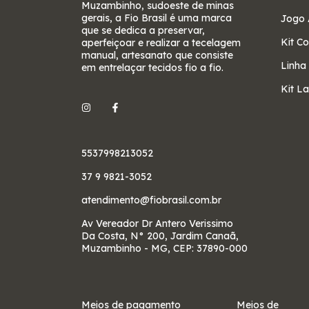
Muzambinho, sudoeste de minas
gerais, a Fio Brasil é uma marca
Jogo 
que se dedica a preservar,
Kit C
aperfeiçoar e realizar a tecelagem
manual, artesanato que consiste
Linha
em entrelaçar tecidos fio a fio.
Kit L
5537998213052
37 9 9821-3052
atendimento@fiobrasil.com.br
Av Vereador Dr Antero Verissimo
Da Costa, N° 200, Jardim Canaã,
Muzambinho - MG, CEP: 37890-000
Meios de pagamento
Meios de