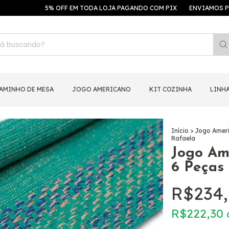
5% OFF EM TODA LOJA PAGANDO COM PIX
ENVIAMOS PARA TOD
AMINHO DE MESA
JOGO AMERICANO
KIT COZINHA
LINHA
Início
>
Jogo Amer
1
/
3
Rafaela
Jogo Am
6 Peças
R$234
R$222,30