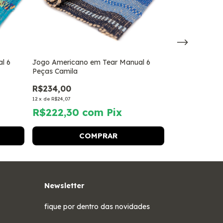
l 6
Jogo Americano em Tear Manual 6
Jogo American
Peças Camila
Peças Marlene
R$234,00
R$234,00
12
x
de
R$24,07
12
x
de
R$24,07
R$222,30
com
Pix
R$222,30
Newsletter
fique por dentro das novidades