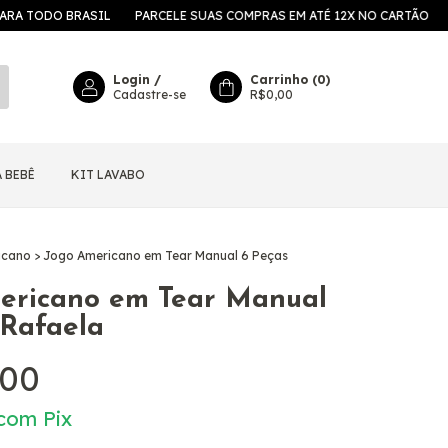
O BRASIL
PARCELE SUAS COMPRAS EM ATÉ 12X NO CARTÃO
5% OFF
Login
/
Carrinho
(
0
)
Cadastre-se
R$0,00
 BEBÊ
KIT LAVABO
icano
>
Jogo Americano em Tear Manual 6 Peças
ericano em Tear Manual
 Rafaela
,00
com
Pix