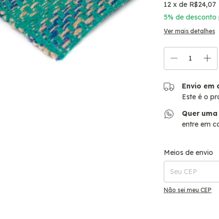
12
x de
R$24,07
5% de desconto
Ver mais detalhes
Envio em 
Este é o pr
Quer uma
entre em c
Entregas para o CE
Meios de envio
Não sei meu CEP