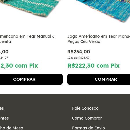
mericano em Tear Manual 6
Jogo Americano em Tear Manua
Lenita
Peças Céu Verão
,00
R$234,00
24,07
12
x
de
R$24,07
22,30
com
Pix
R$222,30
com
Pix
es
Fale Conosco
ntes
Como Comprar
ho de Mesa
Formas de Envio