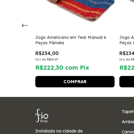
r Manual 6
Jogo Americano em Tear Manual 6
Jogo A
Peças Pâmela
Peças 
R$234,00
R$234
12
x
de
R$24,07
12
x
de
R$
ix
R$222,30
com
Pix
R$2
Tapet
Ambie
Instalada na cidade de
Camin