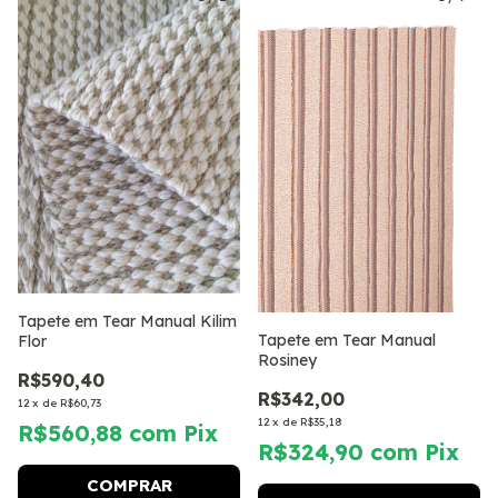
Tapete em Tear Manual Kilim
Tapete em Tear Manual
Flor
Rosiney
R$590,40
R$342,00
12
x
de
R$60,73
12
x
de
R$35,18
R$560,88
com
Pix
R$324,90
com
Pix
COMPRAR