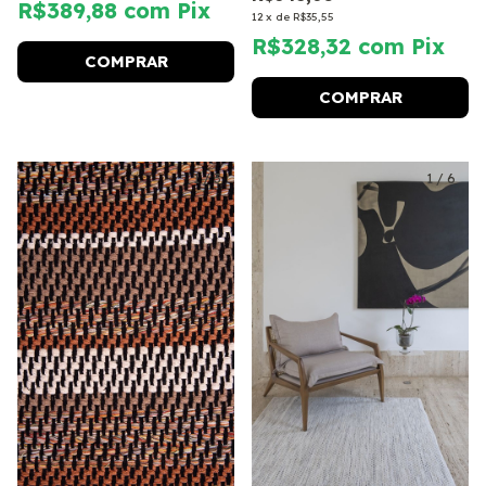
R$389,88
com
Pix
12
x
de
R$35,55
R$328,32
com
Pix
COMPRAR
COMPRAR
1
/
3
1
/
6