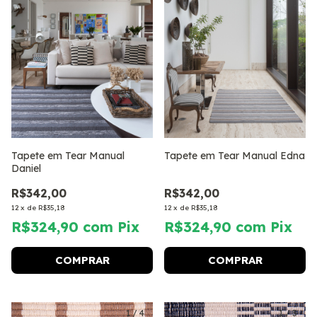
Tapete em Tear Manual
Tapete em Tear Manual Edna
Daniel
R$342,00
R$342,00
12
x
de
R$35,18
12
x
de
R$35,18
R$324,90
com
Pix
R$324,90
com
Pix
COMPRAR
COMPRAR
1
/
4
1
/
3