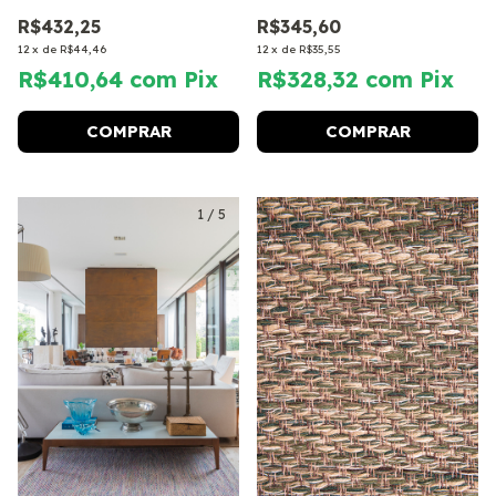
R$432,25
R$345,60
12
x
de
R$44,46
12
x
de
R$35,55
R$410,64
com
Pix
R$328,32
com
Pix
COMPRAR
COMPRAR
1
/
5
1
/
4