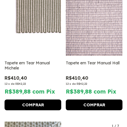
Tapete em Tear Manual
Tapete em Tear Manual Hall
Michele
R$410,40
R$410,40
12
x
de
R$42,22
12
x
de
R$42,22
R$389,88
com
Pix
R$389,88
com
Pix
COMPRAR
COMPRAR
1
/
2
1
/
7