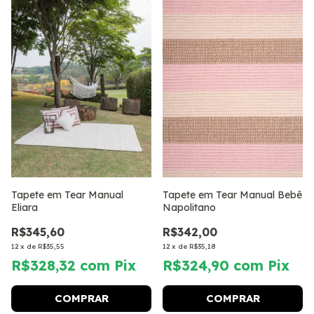
Tapete em Tear Manual
Tapete em Tear Manual Bebê
Eliara
Napolitano
R$345,60
R$342,00
12
x
de
R$35,55
12
x
de
R$35,18
R$328,32
com
Pix
R$324,90
com
Pix
COMPRAR
COMPRAR