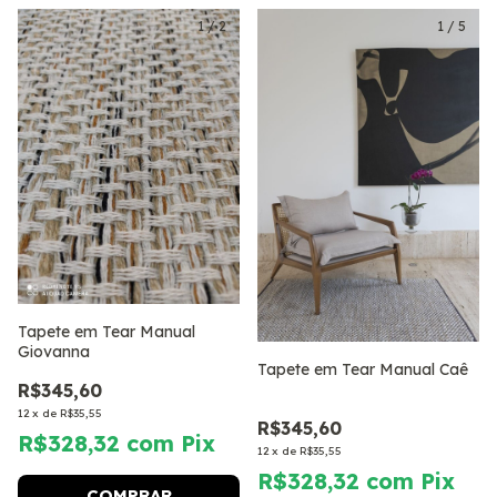
1
/
2
1
/
5
Tapete em Tear Manual
Giovanna
Tapete em Tear Manual Caê
R$345,60
12
x
de
R$35,55
R$345,60
R$328,32
com
Pix
12
x
de
R$35,55
R$328,32
com
Pix
COMPRAR