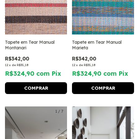
Tapete em Tear Manual
Tapete em Tear Manual
Montanari
Marieta
R$342,00
R$342,00
12
x
de
R$35,18
12
x
de
R$35,18
R$324,90
com
Pix
R$324,90
com
Pix
COMPRAR
COMPRAR
1
/
7
1
/
5