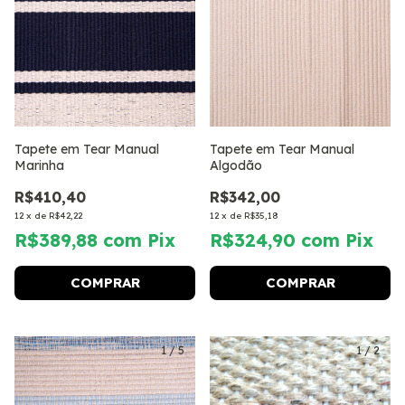
Tapete em Tear Manual
Tapete em Tear Manual
Marinha
Algodão
R$410,40
R$342,00
12
x
de
R$42,22
12
x
de
R$35,18
R$389,88
com
Pix
R$324,90
com
Pix
COMPRAR
COMPRAR
1
/
5
1
/
2