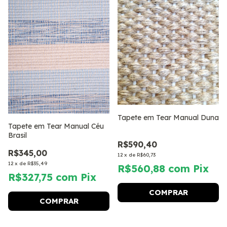
Tapete em Tear Manual Duna
Tapete em Tear Manual Céu
Brasil
R$590,40
R$345,00
12
x
de
R$60,73
12
x
de
R$35,49
R$560,88
com
Pix
R$327,75
com
Pix
COMPRAR
COMPRAR