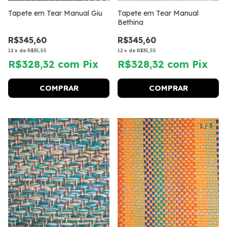
Tapete em Tear Manual Giu
Tapete em Tear Manual
Bethina
R$345,60
R$345,60
12
x
de
R$35,55
12
x
de
R$35,55
R$328,32
com
Pix
R$328,32
com
Pix
COMPRAR
COMPRAR
1
/
3
1
/
3