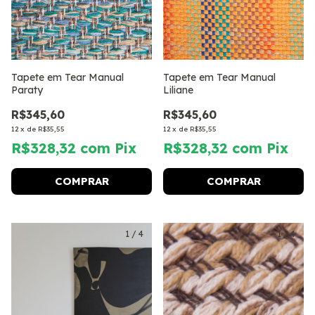
Tapete em Tear Manual
Tapete em Tear Manual
Paraty
Liliane
R$345,60
R$345,60
12
x
de
R$35,55
12
x
de
R$35,55
R$328,32
com
Pix
R$328,32
com
Pix
COMPRAR
COMPRAR
1
/
4
1
/
4