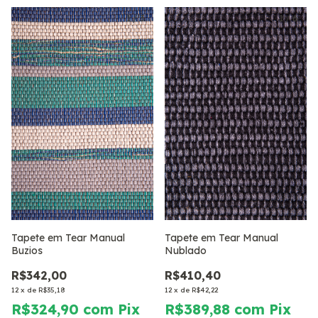
1
/
3
1
/
6
Tapete em Tear Manual
Tapete em Tear Manual
Buzios
Nublado
R$342,00
R$410,40
12
x
de
R$35,18
12
x
de
R$42,22
R$324,90
com
Pix
R$389,88
com
Pix