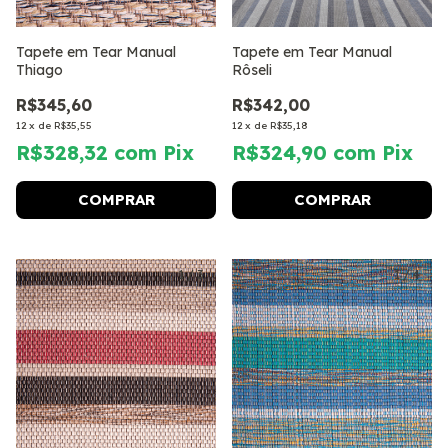
Tapete em Tear Manual
Tapete em Tear Manual
Thiago
Rôseli
R$345,60
R$342,00
12
x
de
R$35,55
12
x
de
R$35,18
R$328,32
com
Pix
R$324,90
com
Pix
COMPRAR
COMPRAR
1
/
3
1
/
4