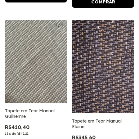
COMPRAR
1
/
2
1
/
2
Tapete em Tear Manual
Guilherme
Tapete em Tear Manual
Elaine
R$410,40
12
x
de
R$42,22
R$345,60