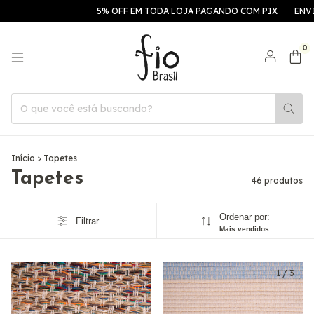
5% OFF EM TODA LOJA PAGANDO COM PIX
ENVIAMOS PARA TO
0
Início
>
Tapetes
Tapetes
46 produtos
Ordenar por:
Filtrar
Mais vendidos
1
/
3
1
/
3