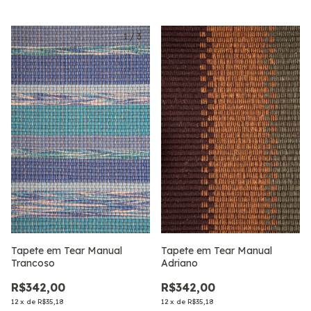
1
/
3
1
/
3
Tapete em Tear Manual
Tapete em Tear Manual
Trancoso
Adriano
R$342,00
R$342,00
12
x
de
R$35,18
12
x
de
R$35,18