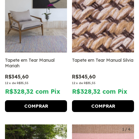
Tapete em Tear Manual
Tapete em Tear Manual Silvia
Mariah
R$345,60
R$345,60
12
x
de
R$35,55
12
x
de
R$35,55
R$328,32
com
Pix
R$328,32
com
Pix
COMPRAR
COMPRAR
1
/
6
1
/
4