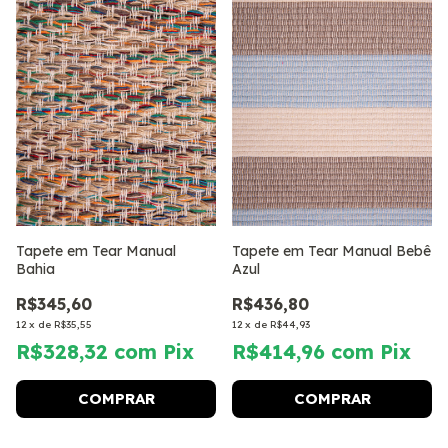
Tapete em Tear Manual
Tapete em Tear Manual Bebê
Bahia
Azul
R$345,60
R$436,80
12
x
de
R$35,55
12
x
de
R$44,93
R$328,32
com
Pix
R$414,96
com
Pix
COMPRAR
COMPRAR