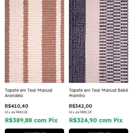
Tapete em Tear Manual
Tapete em Tear Manual Bebê
Arandela
Marinho
R$410,40
R$342,00
12
x
de
R$42,22
12
x
de
R$35,18
R$389,88
com
Pix
R$324,90
com
Pix