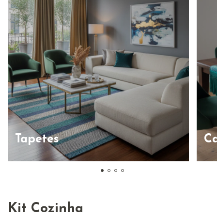
Tapetes
C
Kit Cozinha