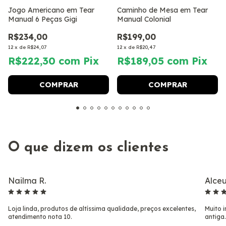
Jogo Americano em Tear
Caminho de Mesa em Tear
Manual 6 Peças Gigi
Manual Colonial
R$234,00
R$199,00
12
x
de
R$24,07
12
x
de
R$20,47
R$222,30
com
Pix
R$189,05
com
Pix
O que dizem os clientes
Nailma R.
Alceu
Loja linda, produtos de altíssima qualidade, preços excelentes,
Muito i
atendimento nota 10.
antiga.